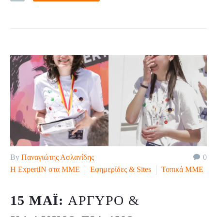
By
Παναγιώτης Ασλανίδης
0
H ExpertIN στα ΜΜΕ
Εφημερίδες & Sites
Τοπικά ΜΜΕ
15 ΜΆΙ:
ΑΡΓΥΡΌ &