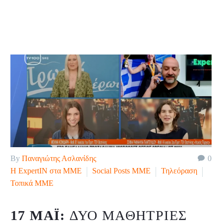
By
Παναγιώτης Ασλανίδης
0
H ExpertIN στα ΜΜΕ
Social Posts ΜΜΕ
Τηλεόραση
Τοπικά ΜΜΕ
17 ΜΆΙ:
ΔΎΟ ΜΑΘΉΤΡΙΕΣ