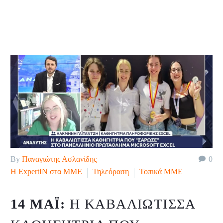
By
Παναγιώτης Ασλανίδης
0
H ExpertIN στα ΜΜΕ
Τηλεόραση
Τοπικά ΜΜΕ
14 ΜΆΙ:
Η ΚΑΒΑΛΙΏΤΙΣΣΑ