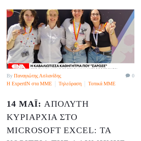
By
Παναγιώτης Ασλανίδης
0
H ExpertIN στα ΜΜΕ
Τηλεόραση
Τοπικά ΜΜΕ
14 ΜΆΙ:
ΑΠΌΛΥΤΗ
ΚΥΡΙΑΡΧΊΑ ΣΤΟ
MICROSOFT EXCEL: ΤΑ