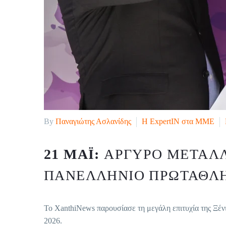
By
Παναγιώτης Ασλανίδης
H ExpertIN στα ΜΜΕ
21 ΜΆΙ:
ΑΡΓΥΡΌ ΜΕΤΆΛΛ
ΠΑΝΕΛΛΉΝΙΟ ΠΡΩΤΆΘΛΗ
Το XanthiNews παρουσίασε τη μεγάλη επιτυχία της Ξένι
2026.