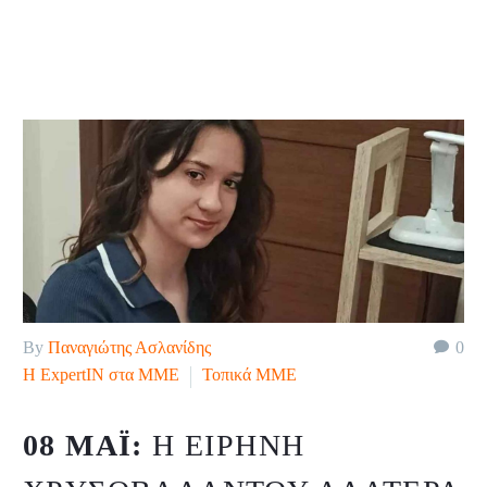
By
Παναγιώτης Ασλανίδης
0
H ExpertIN στα ΜΜΕ
Τοπικά ΜΜΕ
08 ΜΆΙ:
Η ΕΙΡΉΝΗ