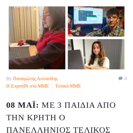
By
Παναγιώτης Ασλανίδης
0
H ExpertIN στα ΜΜΕ
Τοπικά ΜΜΕ
08 ΜΆΙ:
ΜΕ 3 ΠΑΙΔΙΆ ΑΠΌ
ΤΗΝ ΚΡΉΤΗ Ο
ΠΑΝΕΛΛΉΝΙΟΣ ΤΕΛΙΚΌΣ