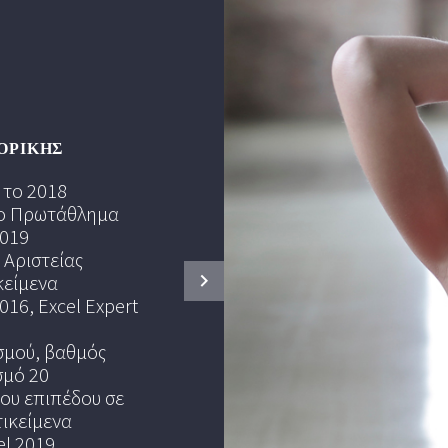
ΟΡΙΚΉΣ
ΒΙΟΓΡΑΦΙ
 το 2018
Το μεγα
ιο Πρωτάθλημα
8η στην Ελλάδα 
2019
Mic
 Αριστείας
Το πρώτο 
κείμενα
Πληρ
016, Excel Expert
Μέλος του Εθν
μού, βαθμός
Πιστοποίηση 
σμό 20
εξετάσει
υ επιπέδου σε
τικείμενα
Πιστοποίηση Di
el 2019