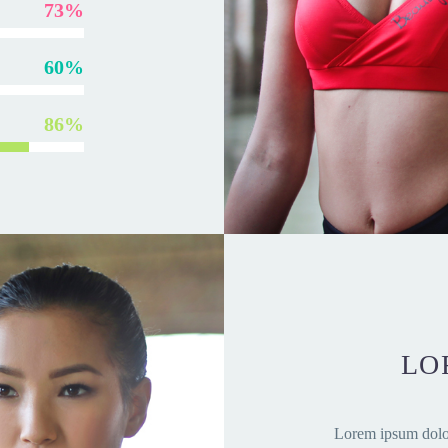
73%
60%
86%
LO
Lorem ipsum dolor 