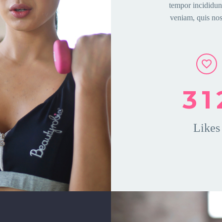
tempor incididun
veniam, quis nost
3
1
Likes