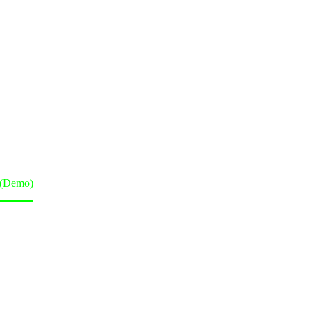
O)
g (Demo)