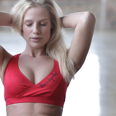
ΛΥΔΊΑ ΣΟΥΦΛΈΡΗ
17 ετών
ΚΟ – ΓΝΩΣΕΙΣ ΠΛΗΡΟΦΟΡΙΚΗΣ
λύτερο Πτυχίο στην Ελλάδα το 2017
στο PowerPoint στο Πανελλήνιο Πρωτάθλημα
rosoft Office Specialist το 2018
μέλος του Εθνικού Μητρώου Αριστείας
οφορικής στο PowerPoint 2016
ικού Μητρώου Αριστείας Πληροφορικής στο
Excel 2016
Πληροφορικής προχωρημένου επιπέδου σε
ς σεναριακού τύπου στα αντικείμενα
Word 2016, PowerPoint 2016
ploma Business Office (Εξέταση σεναριακού