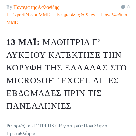
By
Παναγιώτης Ασλανίδης
0
H ExpertIN στα ΜΜΕ
Εφημερίδες & Sites
Πανελλαδικά
ΜΜΕ
13 ΜΆΙ:
ΜΑΘΉΤΡΙΑ Γ’
ΛΥΚΕΊΟΥ ΚΑΤΈΚΤΗΣΕ ΤΗΝ
ΚΟΡΥΦΉ ΤΗΣ ΕΛΛΆΔΑΣ ΣΤΟ
MICROSOFT EXCEL ΛΊΓΕΣ
ΕΒΔΟΜΆΔΕΣ ΠΡΙΝ ΤΙΣ
ΠΑΝΕΛΛΉΝΙΕΣ
Ρεπορτάζ του ICTPLUS.GR για τη νέα Πανελλήνια
Πρωταθλήτρια