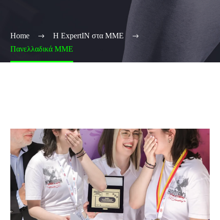
Home
H ExpertIN στα ΜΜΕ
Πανελλαδικά ΜΜΕ